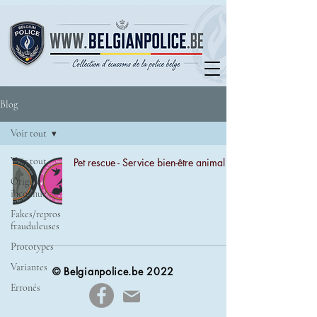
Blog
Voir tout
Voir tout
Pet rescue - Service bien-être animal
Origine
inconnue
Fakes/repros
frauduleuses
Prototypes
Variantes
© Belgianpolice.be 2022
Erronés