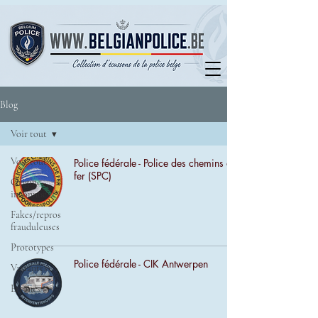
Blog
Voir tout
Voir tout
Police fédérale - Police des chemins de
fer (SPC)
Origine
inconnue
Fakes/repros
frauduleuses
Prototypes
Police fédérale - CIK Antwerpen
Variantes
Erronés