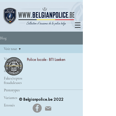
Blog
Voir tout
Voir tout
Police locale - BTI Laeken
Origine
inconnue
Fakes/repros
frauduleuses
Prototypes
Variantes
© Belgianpolice.be 2022
Erronés