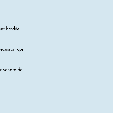
ent brodée.
l'écusson qui, 
ur vendre de 