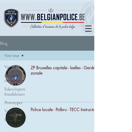
Blog
Voir tout
Voir tout
ZP Bruxelles capitale - Ixelles - Garde
zonale
Origine
inconnue
Fakes/repros
frauduleuses
Prototypes
Police locale - Polbru - TECC Instructor
Variantes
Erronés