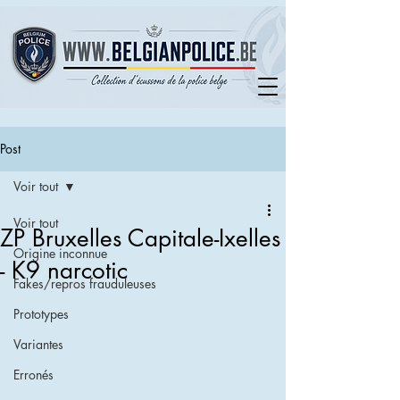
Post
Voir tout
Voir tout
ZP Bruxelles Capitale-Ixelles
Origine inconnue
- K9 narcotic
Fakes/repros frauduleuses
Prototypes
Variantes
Erronés