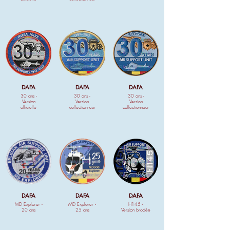
DAFA
DAFA
DAFA
30 ans -
30 ans -
30 ans -
Version
Version
Version
officielle
collectionneur
collectionneur
DAFA
DAFA
DAFA
MD Explorer -
MD Explorer -
H145 -
20 ans
25 ans
Version brodée