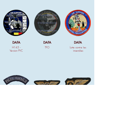
DAFA
DAFA
DAFA
H145 -
TFO
Lutte contre les
Version PVC
incendies
DAFA
DAFA
DAFA
Ecussons
Pilote
Membre
d'épaule
équipage