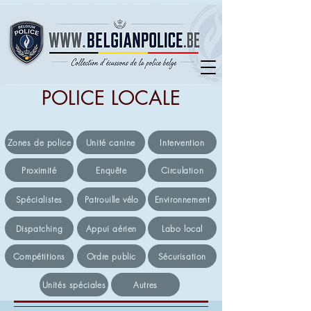
POLICE LOCALE
Zones de police
Unité canine
Intervention
Proximité
Enquête
Circulation
Spécialistes
Patrouille vélo
Environnement
Dispatching
Appui aérien
Labo local
Compétitions
Ordre public
Sécurisation
Unités spéciales
Autres