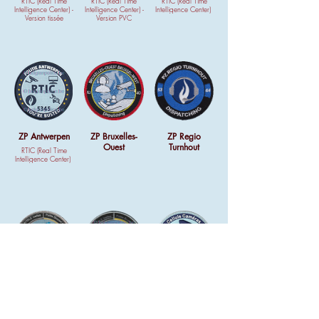
RTIC (Real Time
RTIC (Real Time
RTIC (Real Time
Intelligence Center) -
Intelligence Center) -
Intelligence Center)
Version tissée
Version PVC
ZP Antwerpen
ZP Bruxelles-
ZP Regio
Ouest
Turnhout
RTIC (Real Time
Intelligence Center)
ZP Bruxelles
ZP Bruxelles
ZP Liège
Capitale-Ixelles
Capitale-Ixelles
Centre de gestion
des évènements
Cellule RTI (Real
(CGE) - Cellule