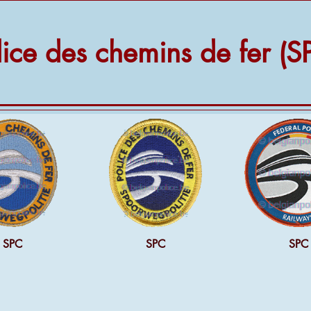
lice des chemins de fer (S
SPC
SPC
SPC