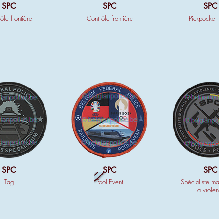
SPC
SPC
SPC
ôle frontière
Contrôle frontière
Pickpocket
SPC
SPC
SPC
Tag
Pool Event
Spécialiste ma
la viole