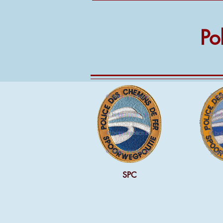
Po
SPC