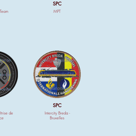
SPC
 Team
MPT
SPC
îtrise de
Intercity Breda -
nce
Bruxelles